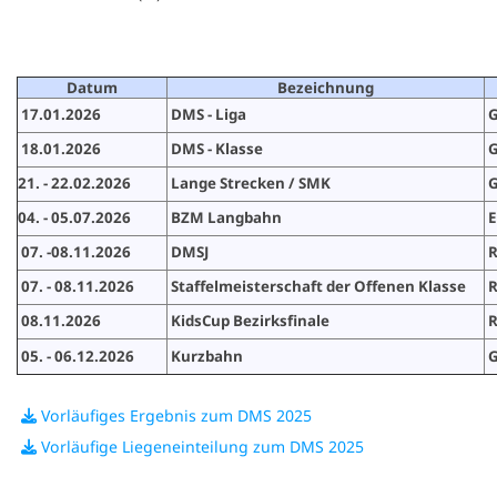
Datum
Bezeichnung
17.01.2026
DMS - Liga
G
18.01.2026
DMS - Klasse
G
21. - 22.02.2026
Lange Strecken / SMK
G
04. - 05.07.2026
BZM Langbahn
E
07. -08.11.2026
DMSJ
R
07. - 08.11.2026
Staffelmeisterschaft der Offenen Klasse
R
08.11.2026
KidsCup Bezirksfinale
R
05. - 06.12.2026
Kurzbahn
G
Vorläufiges Ergebnis zum DMS 2025
Vorläufige Liegeneinteilung zum DMS 2025