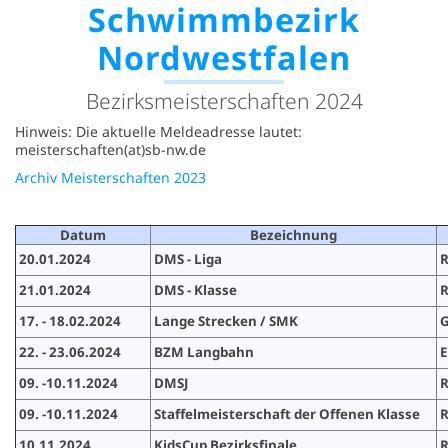
Schwimmbezirk
Nordwestfalen
Bezirksmeisterschaften 2024
Hinweis: Die aktuelle Meldeadresse lautet:
meisterschaften(at)sb-nw.de
Archiv Meisterschaften 2023
Datum
Bezeichnung
20.01.2024
DMS - Liga
R
21.01.2024
DMS - Klasse
R
17. - 18.02.2024
Lange Strecken / SMK
G
22. - 23.06.2024
BZM Langbahn
E
09. -10.11.2024
DMSJ
R
09. -10.11.2024
Staffelmeisterschaft der Offenen Klasse
R
10.11.2024
KidsCup Bezirksfinale
R