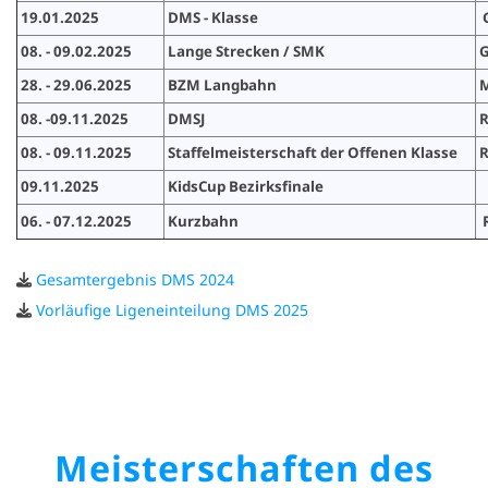
19.01.2025
DMS - Klasse
G
08. - 09.02.2025
Lange Strecken / SMK
G
28. - 29.06.2025
BZM Langbahn
08. -09.11.2025
DMSJ
R
08. - 09.11.2025
Staffelmeisterschaft der Offenen Klasse
R
09.11.2025
KidsCup Bezirksfinale
06. - 07.12.2025
Kurzbahn
R
Gesamtergebnis DMS 2024
Vorläufige Ligeneinteilung DMS 2025
Meisterschaften des