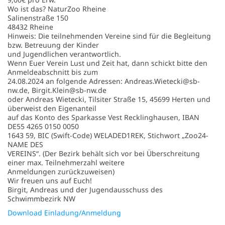
Wo ist das? NaturZoo Rheine
Salinenstraße 150
48432 Rheine
Hinweis: Die teilnehmenden Vereine sind für die Begleitung
bzw. Betreuung der Kinder
und Jugendlichen verantwortlich.
Wenn Euer Verein Lust und Zeit hat, dann schickt bitte den
Anmeldeabschnitt bis zum
24.08.2024 an folgende Adressen: Andreas.Wietecki@sb-
nw.de, Birgit.Klein@sb-nw.de
oder Andreas Wietecki, Tilsiter Straße 15, 45699 Herten und
überweist den Eigenanteil
auf das Konto des Sparkasse Vest Recklinghausen, IBAN
DE55 4265 0150 0050
1643 59, BIC (Swift-Code) WELADED1REK, Stichwort „Zoo24-
NAME DES
VEREINS“. (Der Bezirk behält sich vor bei Überschreitung
einer max. Teilnehmerzahl weitere
Anmeldungen zurückzuweisen)
Wir freuen uns auf Euch!
Birgit, Andreas und der Jugendausschuss des
Schwimmbezirk NW
Download Einladung/Anmeldung