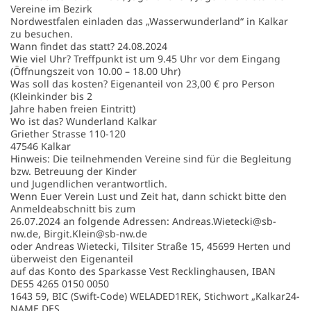
Vereine im Bezirk
Nordwestfalen einladen das „Wasserwunderland“ in Kalkar
zu besuchen.
Wann findet das statt? 24.08.2024
Wie viel Uhr? Treffpunkt ist um 9.45 Uhr vor dem Eingang
(Öffnungszeit von 10.00 – 18.00 Uhr)
Was soll das kosten? Eigenanteil von 23,00 € pro Person
(Kleinkinder bis 2
Jahre haben freien Eintritt)
Wo ist das? Wunderland Kalkar
Griether Strasse 110-120
47546 Kalkar
Hinweis: Die teilnehmenden Vereine sind für die Begleitung
bzw. Betreuung der Kinder
und Jugendlichen verantwortlich.
Wenn Euer Verein Lust und Zeit hat, dann schickt bitte den
Anmeldeabschnitt bis zum
26.07.2024 an folgende Adressen: Andreas.Wietecki@sb-
nw.de, Birgit.Klein@sb-nw.de
oder Andreas Wietecki, Tilsiter Straße 15, 45699 Herten und
überweist den Eigenanteil
auf das Konto des Sparkasse Vest Recklinghausen, IBAN
DE55 4265 0150 0050
1643 59, BIC (Swift-Code) WELADED1REK, Stichwort „Kalkar24-
NAME DES