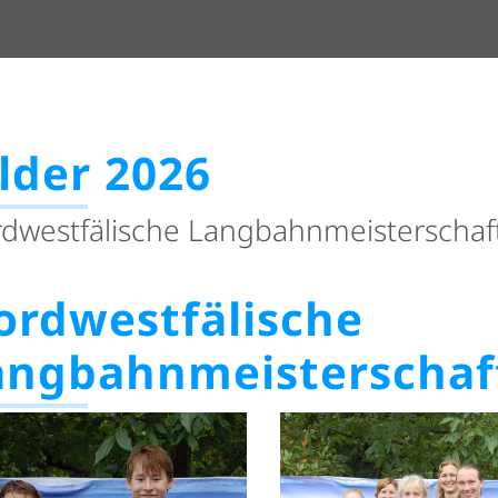
lder 2026
dwestfälische Langbahnmeisterschaf
ordwestfälische
angbahnmeisterschaf