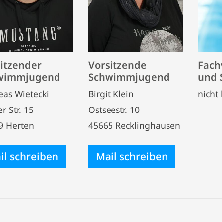
itzender
Vorsitzende
Fach
wimmjugend
Schwimmjugend
und 
eas Wietecki
Birgit Klein
nicht 
er Str. 15
Ostseestr. 10
9 Herten
45665 Recklinghausen
il schreiben
Mail schreiben