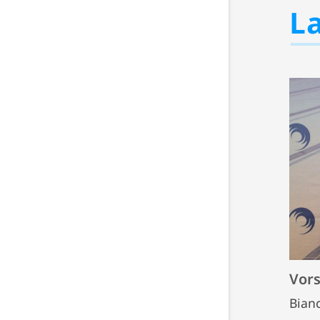
L
Vors
Bian