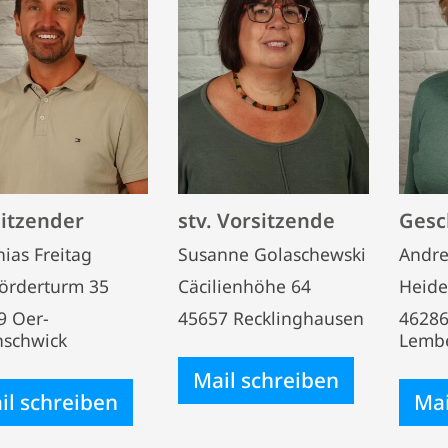
itzender
stv. Vorsitzende
Gesc
ias Freitag
Susanne Golaschewski
Andre
örderturm 35
Cäcilienhöhe 64
Heide
9 Oer-
45657 Recklinghausen
46286
nschwick
Lemb
Mail schreiben
il schreiben
Mai