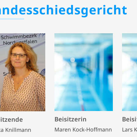
andesschiedsgericht
Beisitzerin
Beisi
itzende
Maren Kock-Hoffmann
Lars 
ca Knillmann