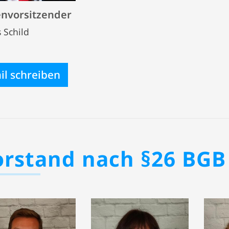
envorsitzender
 Schild
il schreiben
orstand nach §26 BGB