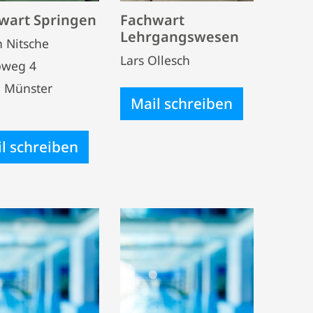
wart Springen
Fachwart
Lehrgangswesen
n Nitsche
Lars Ollesch
pweg 4
 Münster
Mail schreiben
l schreiben