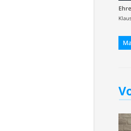
Ehr
Klaus
Ma
V