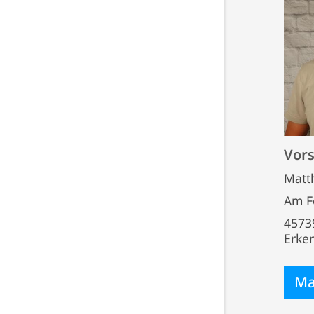
Vors
Matth
Am F
4573
Erke
Ma