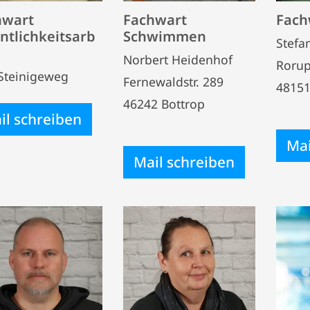
hwart
Fachwart
Fach
ntlichkeitsarb
Schwimmen
Stefa
Norbert Heidenhof
Roru
 Steinigeweg
Fernewaldstr. 289
48151
46242 Bottrop
il schreiben
Mai
Mail schreiben