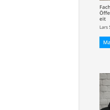
Fac
Öffe
eit
Lars
Ma